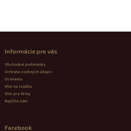
Z
á
p
Informácie pre vás
ä
Obchodné podmienky
t
Ochrana osobných údajov
i
Ocenenia
e
Víno na svadbu
Víno pre firmy
Napíšte nám
Facebook