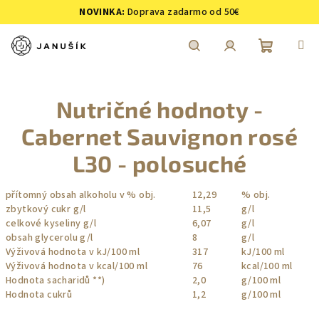
Prejsť
NOVINKA:
Doprava zadarmo od 50€
na
obsah
Nákupn
Hľadať
Prihlásenie
Nutričné hodnoty -
košík
Cabernet Sauvignon rosé
L30 - polosuché
přítomný obsah alkoholu v % obj.
12,29
% obj.
zbytkový cukr g/l
11,5
g/l
celkové kyseliny g/l
6,07
g/l
obsah glycerolu g/l
8
g/l
Výživová hodnota v kJ/100 ml
317
kJ/100 ml
Výživová hodnota v kcal/100 ml
76
kcal/100 ml
Hodnota sacharidů **)
2,0
g/100 ml
Hodnota cukrů
1,2
g/100 ml