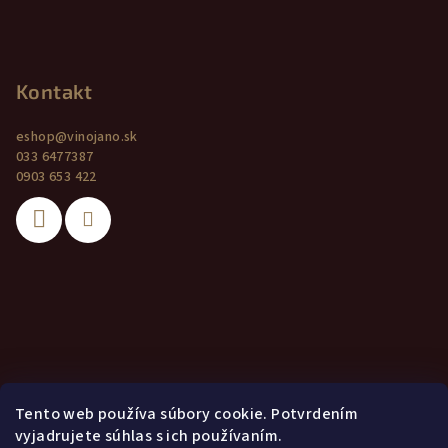
Kontakt
eshop
@
vinojano.sk
033 6477387
0903 653 422
Tento web používa súbory cookie. Potvrdením
vyjadrujete súhlas s ich používaním.