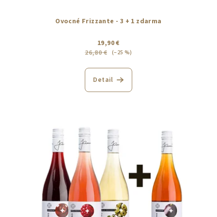
t
o
Ovocné Frizzante - 3 + 1 zdarma
v
19,90 €
26,80 €
(–25 %)
Detail