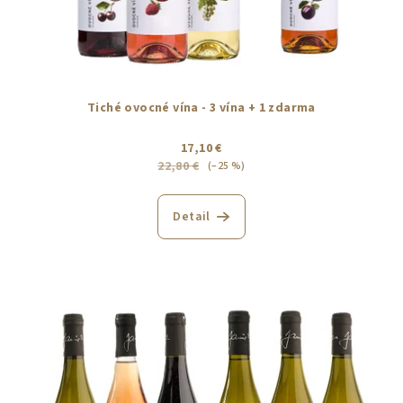
Tiché ovocné vína - 3 vína + 1 zdarma
17,10 €
22,80 €
(–25 %)
Detail