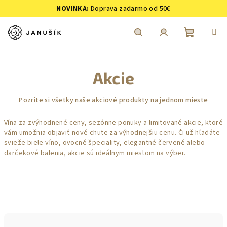
Prejsť
NOVINKA:
Doprava zadarmo od 50€
na
obsah
Nákupn
Hľadať
Prihlásenie
Akcie
košík
Pozrite si všetky naše akciové produkty na jednom mieste
Vína za zvýhodnené ceny, sezónne ponuky a limitované akcie, ktoré
vám umožnia objaviť nové chute za výhodnejšiu cenu. Či už hľadáte
svieže
biele víno
,
ovocné
špeciality, elegantné
červené
alebo
darčekové balenia
, akcie sú ideálnym miestom na výber.
R