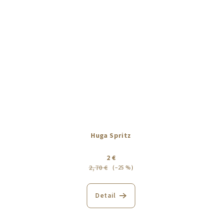
Huga Spritz
2 €
2,70 €
(–25 %)
Detail