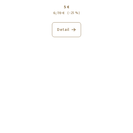
5 €
6,70 €
(–25 %)
Detail