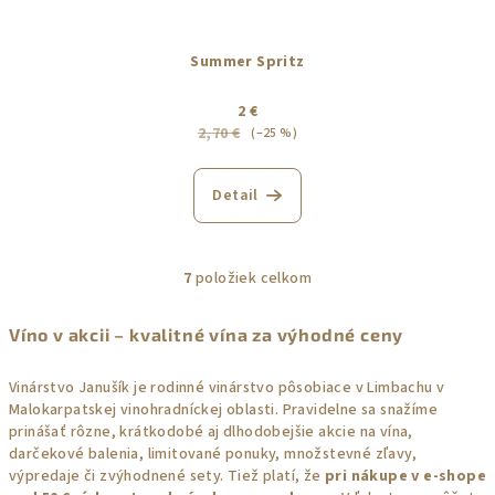
Summer Spritz
2 €
2,70 €
(–25 %)
Detail
7
položiek celkom
O
v
Víno v akcii – kvalitné vína za výhodné ceny
l
á
Vinárstvo Janušík je rodinné vinárstvo pôsobiace v Limbachu v
d
Malokarpatskej vinohradníckej oblasti. Pravidelne sa snažíme
a
prinášať rôzne, krátkodobé aj dlhodobejšie akcie na vína,
c
darčekové balenia, limitované ponuky, množstevné zľavy,
i
výpredaje či zvýhodnené sety. Tiež platí, že
pri nákupe v e-shope
e