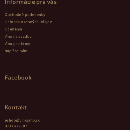
p
Informácie pre vás
ä
Obchodné podmienky
t
Ochrana osobných údajov
i
Ocenenia
e
Víno na svadbu
Víno pre firmy
Napíšte nám
Facebook
Kontakt
eshop
@
vinojano.sk
033 6477387