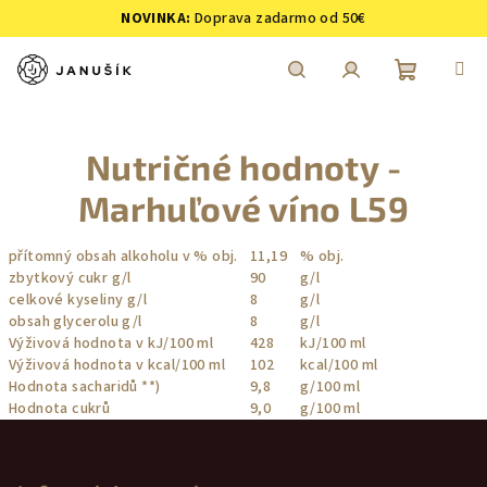
Prejsť
NOVINKA:
Doprava zadarmo od 50€
na
obsah
Nákupn
Hľadať
Prihlásenie
Nutričné hodnoty -
košík
Marhuľové víno L59
přítomný obsah alkoholu v % obj.
11,19
% obj.
zbytkový cukr g/l
90
g/l
celkové kyseliny g/l
8
g/l
obsah glycerolu g/l
8
g/l
Výživová hodnota v kJ/100 ml
428
kJ/100 ml
Výživová hodnota v kcal/100 ml
102
kcal/100 ml
Hodnota sacharidů **)
9,8
g/100 ml
Hodnota cukrů
9,0
g/100 ml
Z
á