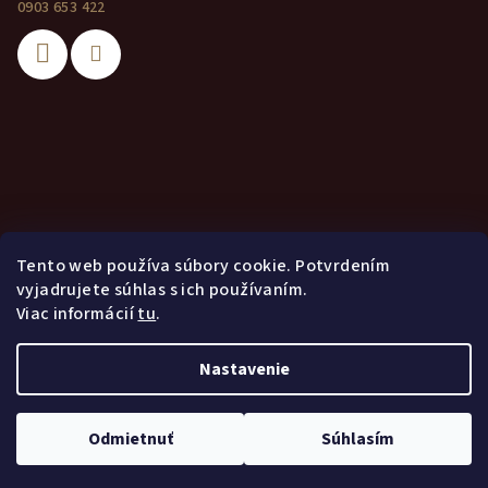
0903 653 422
Tento web používa súbory cookie. Potvrdením
vyjadrujete súhlas s ich používaním.
Viac informácií
tu
.
Nastavenie
Copyright 2026
Vinárstvo Janušík
. Všetky práva vyhradené.
Odmietnuť
Súhlasím
Vytvoril Shoptet