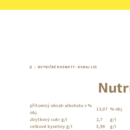
Prejsť
na
obsah
/
NUTRIČNÉ HODNOTY - DUNAJ L35
DOMOV
Nutr
přítomný obsah alkoholu v %
13,07
% obj.
obj.
zbytkový cukr g/l
2,7
g/l
celkové kyseliny g/l
5,99
g/l