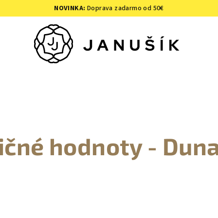
NOVINKA:
Doprava zadarmo od 50€
ičné hodnoty - Duna