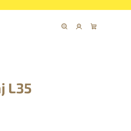
Hľadať
Prihlásenie
Nákupný
košík
j L35