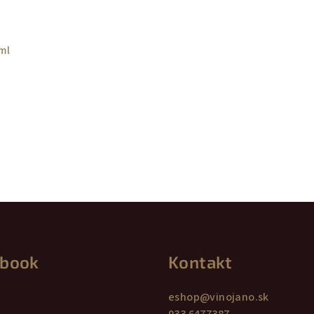
l
ml
ebook
Kontakt
eshop
@
vinojano.sk