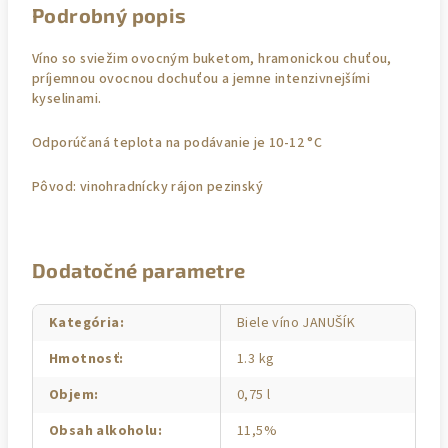
Podrobný popis
Víno so sviežim ovocným buketom, hramonickou chuťou,
príjemnou ovocnou dochuťou a jemne intenzivnejšími
kyselinami.
Odporúčaná teplota na podávanie je 10-12
°C
Pôvod: vinohradnícky rájon pezinský
Dodatočné parametre
Kategória
:
Biele víno JANUŠÍK
Hmotnosť
:
1.3 kg
Objem
:
0,75 l
Obsah alkoholu
:
11,5%