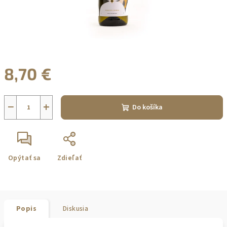
8,70 €
Jednotková
cena:
−
+
Do košíka
Opýtať sa
Zdieľať
Popis
Diskusia