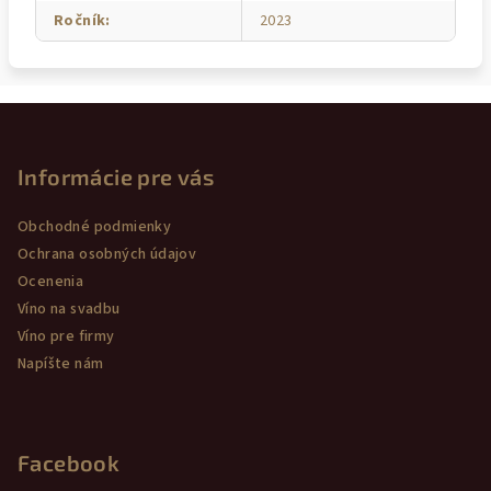
Ročník
:
2023
Z
á
p
Informácie pre vás
ä
Obchodné podmienky
t
Ochrana osobných údajov
i
Ocenenia
e
Víno na svadbu
Víno pre firmy
Napíšte nám
Facebook