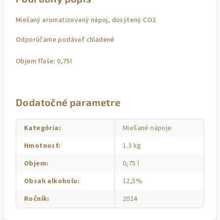
Miešaný aromatizovaný nápoj, dosýtený CO2
Odporúčame podávať chladené
Objem fľaše: 0,75l
Dodatočné parametre
Kategória
:
Miešané nápoje
Hmotnosť
:
1.3 kg
Objem
:
0,75 l
Obsah alkoholu
:
12,5%
Ročník
:
2024