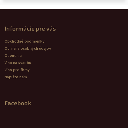
Z
á
p
Informácie pre vás
ä
Obchodné podmienky
t
Ochrana osobných údajov
i
Ocenenia
e
Víno na svadbu
Víno pre firmy
Napíšte nám
Facebook