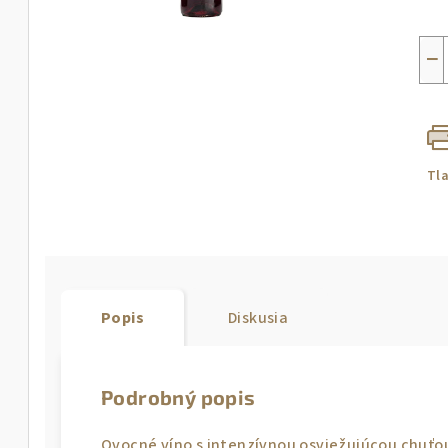
Jed
cen
−
Tl
Popis
Diskusia
Podrobný popis
Ovocné víno s intenzívnou osviežujúcou chuťou