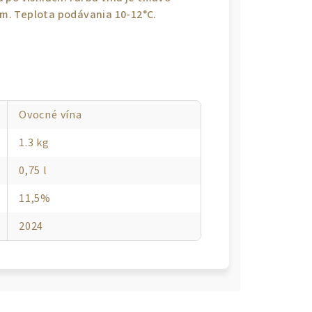
m. Teplota podávania 10-12°C.
Ovocné vína
1.3 kg
0,75 l
11,5%
2024