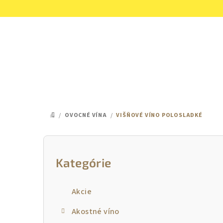
Prejsť
na
obsah
/
OVOCNÉ VÍNA
/
VIŠŇOVÉ VÍNO POLOSLADKÉ
DOMOV
B
o
Kategórie
Preskočiť
kategórie
č
Akcie
n
Akostné víno
ý