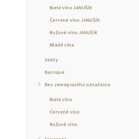
p
Biele víno JANUŠÍK
a
Červené víno JANUŠÍK
n
Ružové víno JANUŠÍK
e
Mladé vína
l
Sekty
Barrique
Bez zemepisného označenia
Biele víno
Červené víno
Ružové víno