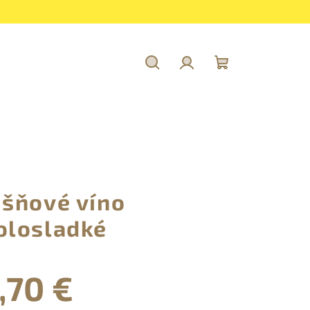
Hľadať
Prihlásenie
Nákupný
košík
išňové víno
olosladké
,70 €