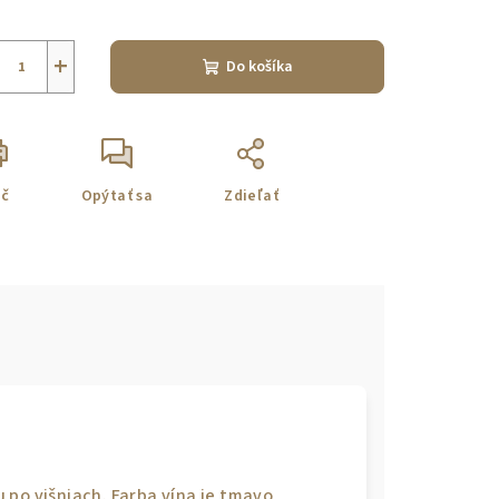
notková
a:
+
Do košíka
ač
Opýtať sa
Zdieľať
 po višniach. Farba vína je tmavo