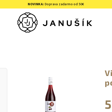
NOVINKA:
Doprava zadarmo od 50€
V
p
5